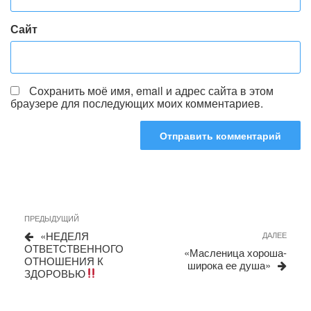
Сайт
Сохранить моё имя, email и адрес сайта в этом
браузере для последующих моих комментариев.
Навигация
Предыдущая
ПРЕДЫДУЩИЙ
запись
по
«НЕДЕЛЯ
Сле
ДАЛЕЕ
ОТВЕТСТВЕННОГО
запи
записям
«Масленица хороша-
ОТНОШЕНИЯ К
широка ее душа»
ЗДОРОВЬЮ