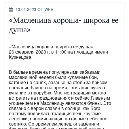
ОПУБЛИКОВАНО
13.01.2023
ОТ
WEB
«Масленица хороша- широка ее
душа»
«Масленица хороша- широка ее душа»
26 февраля 2023 г. в 11:00 на площади имени
Кузнецова.
В былые времена популярными забавами
масленичной недели были кулачные бои,
катание на санях, лазанье на столб за призом,
поедание блинов на время, сжигание чучела,
купание в прорубях. Многие традиции можно
встретить на празднованиях и сейчас.Главным
угощением на Масленицу являются блины. Это
связано с верой славян в солнце, как Бога,
поэтому появилась традиция печь круглые
лепешки, напоминающие по форме небесное
светило. Со временем лепешки заменили
блинами. Каждый день масленичной недели