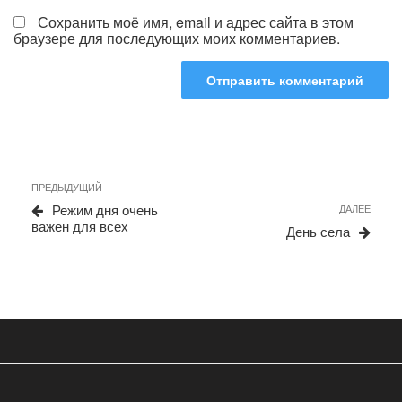
Сохранить моё имя, email и адрес сайта в этом
браузере для последующих моих комментариев.
Навигация
Предыдущая
ПРЕДЫДУЩИЙ
запись
по
Режим дня очень
Сле
ДАЛЕЕ
важен для всех
запи
записям
День села