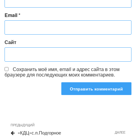
Email
*
Сайт
Сохранить моё имя, email и адрес сайта в этом
браузере для последующих моих комментариев.
Навигация
Предыдущая
ПРЕДЫДУЩИЙ
запись
по
«КДЦ»с.п.Подгорное
Сле
ДАЛЕЕ