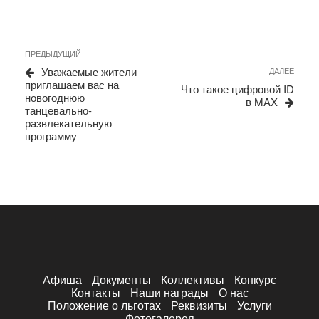
Навигация
Предыдущая
ПРЕДЫДУЩИЙ
запись
по
Уважаемые жители
Сле
ДАЛЕЕ
приглашаем вас на
запи
записям
Что такое цифровой ID
новогоднюю
в MAX
танцевально-
развлекательную
программу
Афиша
Документы
Коллективы
Конкурс
Контакты
Наши награды
О нас
Положение о льготах
Реквизиты
Услуги
Фотогалерея