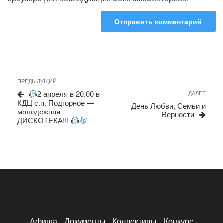
Навигация
Предыдущая
ПРЕДЫДУЩИЙ
запись
по
2 апреля в 20.00 в
Сле
ДАЛЕЕ
КДЦ с.п. Подгорное —
запи
записям
День Любви, Семьи и
молодежная
Верности
ДИСКОТЕКА!!!
Афиша
Документы
Коллективы
Конкурс